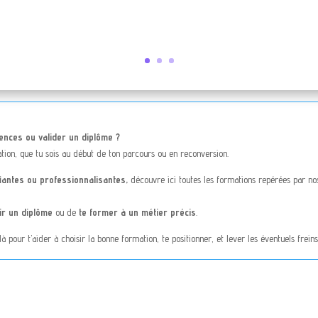
ences ou valider un diplôme ?
tion, que tu sois au début de ton parcours ou en reconversion.
fiantes ou professionnalisantes,
découvre ici toutes les formations repérées par nos 
ir un diplôme
ou de
te former à un métier précis
.
là pour t’aider à choisir la bonne formation, te positionner, et lever les éventuels frein