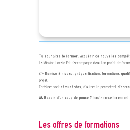
Tu souhaites te former, acquérir de nouvelles compét
La Mission Locale Est t’accompagne dans ton projet de forma
👉
Remise à niveau, préqualification, formations quali
projet.
Certaines sont
rémunérées
, d’autres te permettent
d’obten
👥
Besoin d’un coup de pouce ?
Ton/ta conseiller·ère est 
Les offres de formations