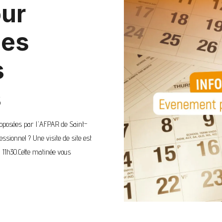
our
les
s
s
roposées par l'AFPAR de Saint-
ssionnel ? Une visite de site est
à 11h30.Cette matinée vous