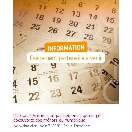
CCI Esport Arena : une journée entre gaming et
découverte des métiers du numérique
par
webmaster
|
Août 7, 2026
|
Actus
,
Formations