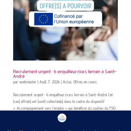
Recrutement urgent : 6 enquêteur.rice.s terrain à Saint-
André
par
webmaster
|
Août 7, 2026
|
Actus
,
Offres en cours
Recrutement urgent : 6 enquêteur.rice.s terrain à Saint-André Cet
(ces) offre(s) est (sont) collectée(s) dans le cadre du dispositif
« Accompagnement vers l’emploi » qui bénéficie du soutien du FSE+.
En savoir plus Dans le cadre d’un recrutement urgent,...