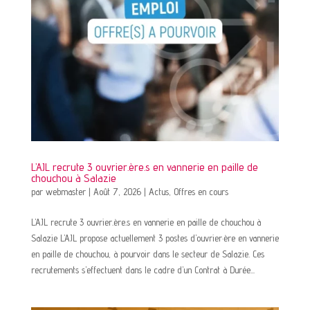
L’AJL recrute 3 ouvrier.ère.s en vannerie en paille de
chouchou à Salazie
par
webmaster
|
Août 7, 2026
|
Actus
,
Offres en cours
L’AJL recrute 3 ouvrier.ère.s en vannerie en paille de chouchou à
Salazie L’AJL propose actuellement 3 postes d’ouvrier·ère en vannerie
en paille de chouchou, à pourvoir dans le secteur de Salazie. Ces
recrutements s’effectuent dans le cadre d’un Contrat à Durée...