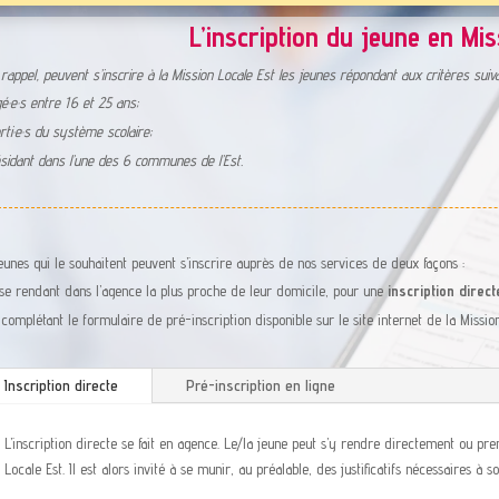
L’inscription du jeune en Mi
rappel, peuvent s’inscrire à la Mission Locale Est les jeunes répondant aux critères suiva
é·e·s entre 16 et 25 ans;
rti·e·s du système scolaire;
sidant dans l’une des 6 communes de l’Est.
eunes qui le souhaitent peuvent s’inscrire auprès de nos services de deux façons :
se rendant dans l’agence la plus proche de leur domicile, pour une
inscription direct
 complétant le formulaire de pré-inscription disponible sur le site internet de la Mission
Inscription directe
Pré-inscription en ligne
L’inscription directe se fait en agence. Le/la jeune peut s’y rendre directement ou pr
Locale Est. Il est alors invité à se munir, au préalable, des justificatifs nécessaires à so