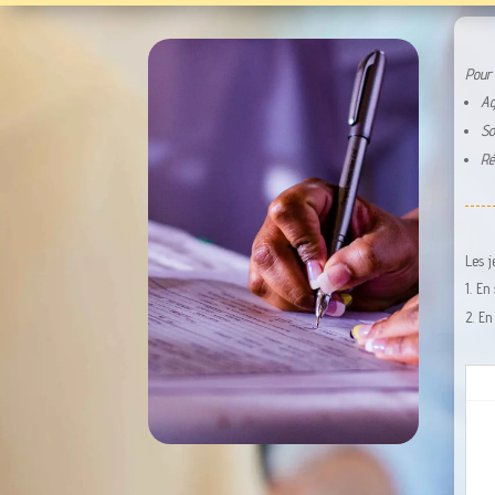
Pour 
Ag
So
Ré
Les j
En 
En