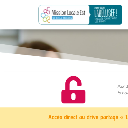

Pour de
tout au
Accès direct au drive partagé « 1.