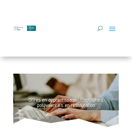
Offres en apprentissage : Employé.e.s
polyvalent.e.s en restauration