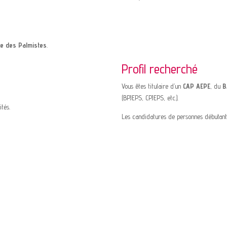
ne des Palmistes
.
Profil recherché
Vous êtes titulaire d’un
CAP AEPE
, du
B
(BPJEPS, CPJEPS, etc.).
ités.
Les candidatures de personnes débutant