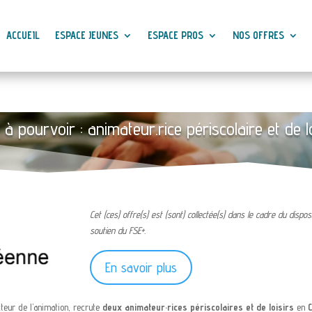
ACCUEIL
ESPACE JEUNES
ESPACE PROS
NOS OFFRES
 à pourvoir : animateur.rice périscolaire et de l
Cet (ces) offre(s) est (sont) collectée(s) dans le cadre du disp
soutien du FSE+.
En savoir plus
cteur de l’animation, recrute
deux animateur·rices périscolaires et de loisirs
en