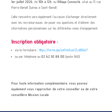
1er juillet 2026
, de
10h à 12h
, au
Village Connecté
, situé au 15 rue
Pierre Benoît Dumas à Saint-Benoît.
Cette rencontre sera également l’occasion d’échanger directement
avec les recruteur·euses, de poser vos questions et d’obtenir des
informations personnalisées sur les différentes voies d’engagement.
Inscription obligatoire :
via le formulaire :
https://forms.gle/zePzb1LwfZLoBXGk7
ou par téléphone au
02 62 50 88 00
(poste 860).
Pour toute information complémentaire, vous pouvez
également vous rapprocher de votre conseiller ou de votre
conseillère Mission Locale.