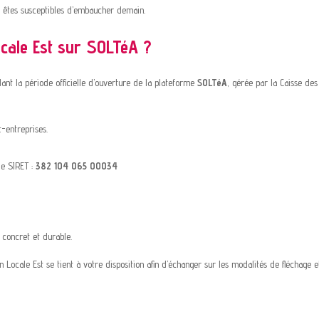
s êtes susceptibles d’embaucher demain.
cale Est sur SOLTéA ?
nt la période officielle d’ouverture de la plateforme
SOLTéA
, gérée par la Caisse des
t-entreprises.
de SIRET :
382 104 065 00034
, concret et durable.
 Locale Est se tient à votre disposition afin d’échanger sur les modalités de fléchage 