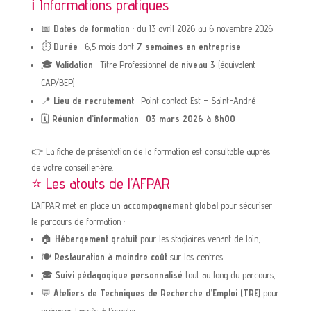
ℹ️ Informations pratiques
📅
Dates de formation
: du 13 avril 2026 au 6 novembre 2026
⏱️
Durée
: 6,5 mois dont
7 semaines en entreprise
🎓
Validation
: Titre Professionnel de
niveau 3
(équivalent
CAP/BEP)
📍
Lieu de recrutement
: Point contact Est – Saint-André
🗓
Réunion d’information
:
03 mars 2026 à 8h00
👉 La fiche de présentation de la formation est consultable auprès
de votre conseiller·ère.
⭐ Les atouts de l’AFPAR
L’AFPAR met en place un
accompagnement global
pour sécuriser
le parcours de formation :
🏠
Hébergement gratuit
pour les stagiaires venant de loin,
🍽️
Restauration à moindre coût
sur les centres,
🎓
Suivi pédagogique personnalisé
tout au long du parcours,
💬
Ateliers de Techniques de Recherche d’Emploi (TRE)
pour