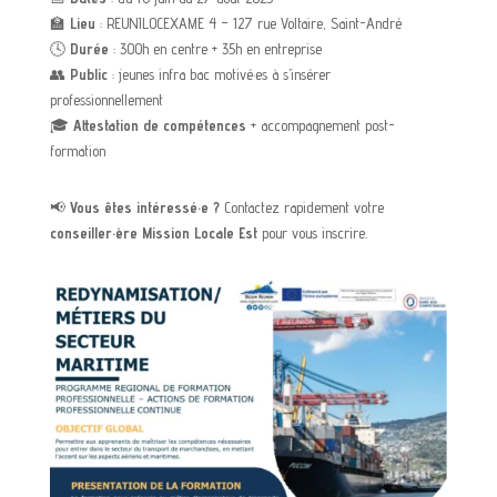
🏫
Lieu
: REUNILOCEXAME 4 – 127 rue Voltaire, Saint-André
🕓
Durée
: 300h en centre + 35h en entreprise
👥
Public
: jeunes infra bac motivé·es à s’insérer
professionnellement
🎓
Attestation de compétences
+ accompagnement post-
formation
📢
Vous êtes intéressé·e ?
Contactez rapidement votre
conseiller·ère Mission Locale Est
pour vous inscrire.