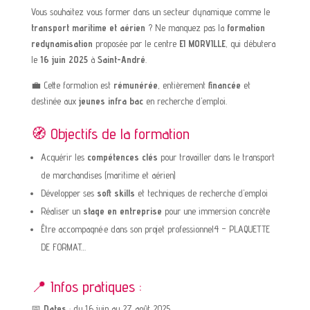
Vous souhaitez vous former dans un secteur dynamique comme le
transport maritime et aérien
? Ne manquez pas la
formation
redynamisation
proposée par le centre
EI MORVILLE
, qui débutera
le
16 juin 2025
à
Saint-André
.
💼 Cette formation est
rémunérée
, entièrement
financée
et
destinée aux
jeunes infra bac
en recherche d’emploi.
🧭 Objectifs de la formation
Acquérir les
compétences clés
pour travailler dans le transport
de marchandises (maritime et aérien)
Développer ses
soft skills
et techniques de recherche d’emploi
Réaliser un
stage en entreprise
pour une immersion concrète
Être accompagné·e dans son projet professionnel
4 – PLAQUETTE
DE FORMAT…
📍 Infos pratiques :
📅
Dates
: du 16 juin au 27 août 2025