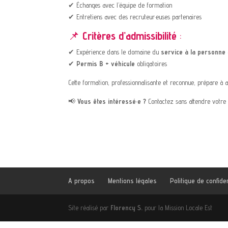
✔ Échanges avec l’équipe de formation
✔ Entretiens avec des recruteur·euses partenaires
📌
Critères d’admissibilité
:
✔ Expérience dans le domaine du
service à la personne
✔
Permis B + véhicule
obligatoires
Cette formation, professionnalisante et reconnue, prépare à
📢
Vous êtes intéressé·e ?
Contactez sans attendre votre c
A propos
Mentions légales
Politique de confiden
Site réalisé par
Florency S.
pour la Mission Locale Est