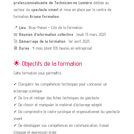
professionnalisante de Technicien·ne Lumière
dédiée au
secteur du
spectacle vivant
et mise en place par le centre de
formation
Ariane Formation
.
📍
Lieu
: Bras-Panon – Cité de la Formation
📅
Réunion d’information collective
: Jeudi 13 mars 2025
🚀
Démarrage de la formation
: 1er avril 2025
📆
Durée
: 4 mois (dont 105 heures en entreprise)
🌟 Objectifs de la formation
Cette formation vous permettra :
✔ D’acquérir les compétences techniques pour concevoir un
éclairage scénique
✔ De lire et rédiger des fiches techniques de spectacle
✔ De choisir et manipuler le matériel d’éclairage adapté
✔ De comprendre le cadre juridique et organisationnel du spectacle
vivant
✔ De développer vos compétences en communication, travail
d’équipe et expression orale