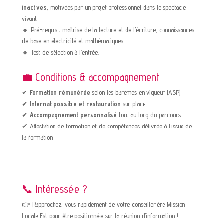
inactives
, motivées par un projet professionnel dans le spectacle
vivant.
🔸 Pré-requis : maîtrise de la lecture et de l’écriture, connaissances
de base en électricité et mathématiques.
🔸 Test de sélection à l’entrée.
💼 Conditions & accompagnement
✔
Formation rémunérée
selon les barèmes en vigueur (ASP)
✔
Internat possible et restauration
sur place
✔
Accompagnement personnalisé
tout au long du parcours
✔ Attestation de formation et de compétences délivrée à l’issue de
la formation
📞 Intéressé·e ?
👉 Rapprochez-vous rapidement de votre conseiller·ère Mission
Locale Est pour être positionné·e sur la réunion d’information !