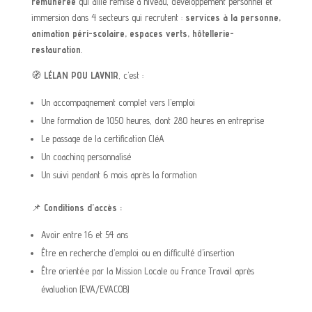
rémunérée
qui allie remise à niveau, développement personnel et
immersion dans 4 secteurs qui recrutent :
services à la personne,
animation péri-scolaire, espaces verts, hôtellerie-
restauration
.
🧭
LÉLAN POU LAVNIR
, c’est :
Un accompagnement complet vers l’emploi
Une formation de 1050 heures, dont 280 heures en entreprise
Le passage de la certification CléA
Un coaching personnalisé
Un suivi pendant 6 mois après la formation
📌
Conditions d’accès :
Avoir entre 16 et 54 ans
Être en recherche d’emploi ou en difficulté d’insertion
Être orienté·e par la Mission Locale ou France Travail après
évaluation (EVA/EVACOB)