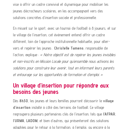
vise à offrir un cadre convivial et dynamique pour mobiliser les
jeunes décrocheurs scolaires, en les accompagnant vers des
solutions concrètes d’insertion sociale et professionnelle.
En misant sur le sport, avec un tournoi de football à 8 joueurs, et sur
le village de l’insertion, cet événement entend offrir un cadre
différent, loin de l’approche institutionnelle habituelle, pour aller-
vers et repérer les jeunes .
Christelle Tameno
, responsable de
l’action, explique :
« Notre objectif est de repérer les jeunes invisibles
et non-inscrits en Mission Locale pour qu’ensemble nous activons les
solutions pour construire leur avenir, tout en informant leurs parents
et entourage sur les opportunités de formation et d’emploi. »
Un village d’insertion pour répondre aux
besoins des jeunes
Dès
8h30
, les jeunes et leurs familles pourront découvrir le
village
d’insertion
installé à côté des terrains de football. Ce village
regroupera plusieurs partenaires clés de l’insertion, tels que
l’AFPAR
,
l’URMA
,
LADOM
, et bien d’autres, qui présenteront des solutions
adaptées pour le retour à la formation, à l’emploi, ou encore à la