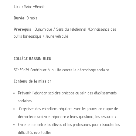
Lieu :
Saint -Benoit
Durée:
9 mois
Prérequis :
Dynamique / Sens du relationnel /Connaissance des
outils bureautique / Jeune véhicul
é
COLLÈGE BASSIN BLEU
SC-39-24 Contribuer à la lutte contre le décrochage scolaire
Contenu de la mission :
Prévenir l’abandon scolaire précoce au sein des établissements
scolaires
Organiser des entretiens réguliers avec les jeunes en risque de
décrochage scolaire, répondre à leurs questions, les rassurer ;
Faire le lien entre les élèves et les professeurs pour résoudre les
difficultés éventuelles ;