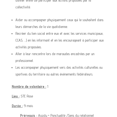
donner envie de participer aux actions proposées par la
collectivité.
Aider ou accompagner physiquement ceux qui le souhaitent dans
leurs démarches de la vie quotidienne.
Recréer du lien social entre eux et avec les services municipaux,
CCAS, …) en les informant et en les encourageant à participer aux
activités proposées.
Aller à leur rencontre lors de maraudes encadrées par un
professionnel.
Les accompagner physiquement vers des activités culturelles ou
sportives du territoire ou autres événements fédérateurs.
Nombre de volontaire :
1
Lieu :
STE Rose
Durée :
9 mois
Prérequis
:
Assidu + Ponctualité
/
Sens du relationne
l