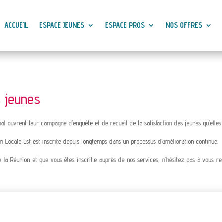
ACCUEIL
ESPACE JEUNES
ESPACE PROS
NOS OFFRES
s jeunes
l ouvrent leur campagne d’enquête et de recueil de la satisfaction des jeunes qu’elle
on Locale Est est inscrite depuis longtemps dans un processus d’amélioration continue.
e la Réunion et que vous êtes inscrit.e auprès de nos services, n’hésitez pas à vous 